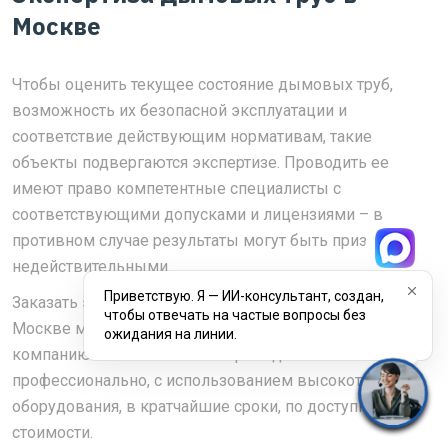
Москве
Чтобы оценить текущее состояние дымовых труб,
возможность их безопасной эксплуатации и
соответствие действующим нормативам, такие
объекты подвергаются экспертизе. Проводить ее
имеют право компетентные специалисты с
соответствующими допусками и лицензиями – в
противном случае результаты могут быть признаны
недействительными.
Приветствую. Я — ИИ-консультант, создан,
Заказать экспертизу промышленных дымовых труб в
чтобы отвечать на частые вопросы без
Москве можно, обратившись в проектно-экспертную
ожидания на линии.
компанию CNSE GROUP. Мы проведем ее
профессионально, с использованием высокоточного
оборудования, в кратчайшие сроки, по доступной
стоимости.