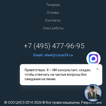
Тендеры
Отзывы
Контакты
Опыт работы
+7 (495) 477-96-95
Email:
otvet@cnse24.ru
Приветствую. Я — ИИ-консультант, создан,
г. Калининград, Проспект мира, 31
чтобы отвечать на частые вопросы без
Связаться с нами
ожидания на линии.
© ООО ЦНСЭ 2014-2026 © Все права защищены. Разработано