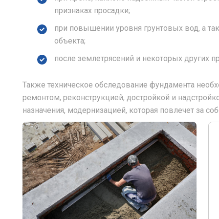
признаках просадки;
при повышении уровня грунтовых вод, а та
объекта;
после землетрясений и некоторых других п
Также техническое обследование фундамента необ
ремонтом, реконструкцией, достройкой и надстрой
назначения, модернизацией, которая повлечет за соб