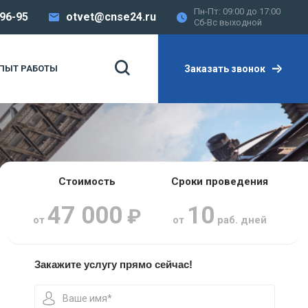
Пн-Пт: 09:00 до 17:00
-96-95
otvet@cnse24.ru
Сб-Вс выходной
Заказать звонок
ПЫТ РАБОТЫ
Стоимость
Сроки проведения
47 000
10
₽
от
от
раб. дней
Закажите услугу прямо сейчас!