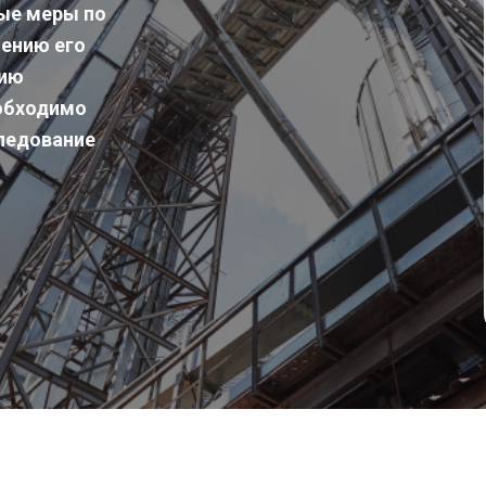
ные меры по
шению его
нию
еобходимо
ледование